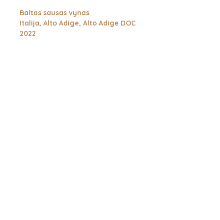
Baltas sausas vynas
Italija, Alto Adige, Alto Adige DOC
2022
100% Gewurztraminer
Gewurztraminer vynai garsėja savo
išskirtiniu aromatingumu,
paženklintu gėliškomis, nokių vaisių
natomis. Nals Margreid Leiten -
puikus to pavyzdys, kuriame sodrūs
ir ryškūs vaisiški kvapai taurėje
atsveriami puikios integruotos
rūgšties bei malonaus balanso. Itin
išraiškingas kalnų Gewurztraminer,
kuriuo mėgautis tinka bet kuriuo
metų laiku.
Dėžutėje - 6 but.