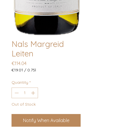
Nals Margreid
Leiten
Price
€114.04
€19.01
/
0.75l
€19.01
per
Quantity
*
0.75
Liters
Out of Stock
Notify When Available