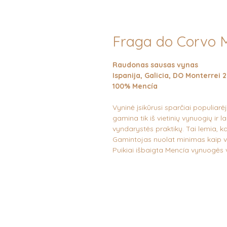
Fraga do Corvo 
Raudonas sausas vynas
Ispanija, Galicia, DO Monterrei 
100% Mencía
Vyninė įsikūrusi sparčiai populiar
gamina tik iš vietinių vynuogių ir l
vyndarystės praktikų. Tai lemia, ka
Gamintojas nuolat minimas kaip vie
Puikiai išbaigta Mencía vynuogės va