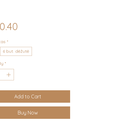
Price
0.40
tas
*
6 but. dėžutė
ty
*
Add to Cart
Buy Now