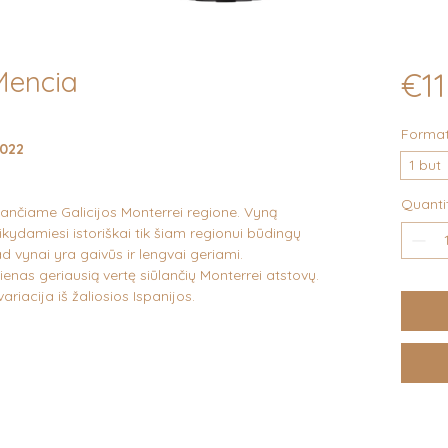
Mencia
€11
Forma
2022
1 but
Quanti
ėjančiame Galicijos Monterrei regione. Vyną
aikydamiesi istoriškai tik šiam regionui būdingų
d vynai yra gaivūs ir lengvai geriami.
nas geriausią vertę siūlančių Monterrei atstovų.
riacija iš žaliosios Ispanijos.